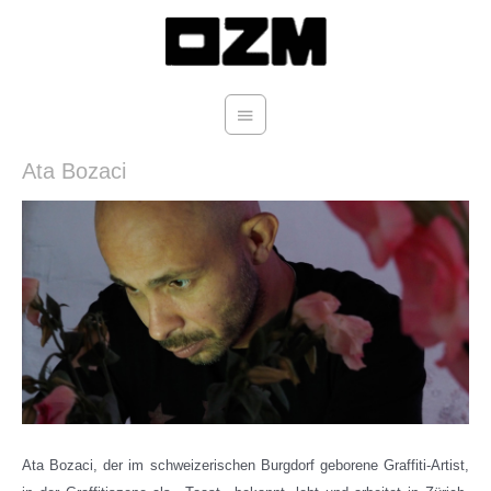
Zum
Hauptmenü
Inhalt
springen
Ata Bozaci
Ata Bozaci, der im schweizerischen Burgdorf geborene Graffiti-Artist,