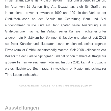
in der Graffitiszene als »Toast« bekannt, lebt und arbeitet in Zürich.
Im Alter von 16 Jahren fing Ata Bozaci an, sich für Graffiti zu
interessieren, bevor er zwischen 1990 und 1991 in den Vorkurs der
Grafikfachklasse an der Schule für Gestaltung Bern und Biel
aufgenommen wurde und ein Jahr später seine Ausbildung zum
Grafikdesigner machte. Im Verlauf seiner Karriere machte er unter
anderem ein Praktikum bei Springer & Jacoby und arbeitet seit 2002
als freier Künstler und Illustrator, bevor er sich mit seiner eigenen
Firma »Atalier Gmbh« selbstständig machte. Seit 2008 kollaboriert Ata
Bozaci mit der Galerie Springman und hat schon mehrere Aufträger für
größere Firmen verzeichenen können. Im Juni 2011 kam Ata Bozacis
erstes illustriertes Buch raus, in welchem er Papier mit schwarzer
Tinte Leben einhauchte.
About Ata Bozaci | Catalog | Art Store | Virtual Gallery | OZM TV
Ausstellungen