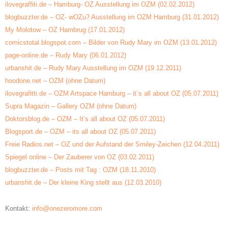
ilovegraffiti.de – Hamburg- OZ Ausstellung im OZM
(02.02.2012)
blogbuzzter.de – OZ- wOZu? Ausstellung im OZM Hamburg
(31.01.2012)
My Molotow – OZ Hambrug
(17.01.2012)
comicstotal.blogspot.com – Bilder von Rudy Mary im OZM
(13.01.2012)
page-online.de – Rudy Mary
(06.01.2012)
urbanshit.de – Rudy Mary Ausstellung im OZM
(19.12.2011)
hoodone.net – OZM
(ohne Datum)
ilovegrafitti.de – OZM Artspace Hamburg – it´s all about OZ
(05.07.2011)
Supra Magazin – Gallery OZM
(ohne Datum)
Doktorsblog.de – OZM – It’s all about OZ
(05.07.2011)
Blogsport.de – OZM – its all about OZ
(05.07.2011)
Freie Radios.net – OZ und der Aufstand der Smiley-Zeichen
(12.04.2011)
Spiegel online – Der Zauberer von OZ
(03.02.2011)
blogbuzzter.de – Posts mit Tag : OZM
(18.11.2010)
urbanshit.de – Der kleine King stellt aus
(12.03.2010)
Kontakt:
info@onezeromore.com