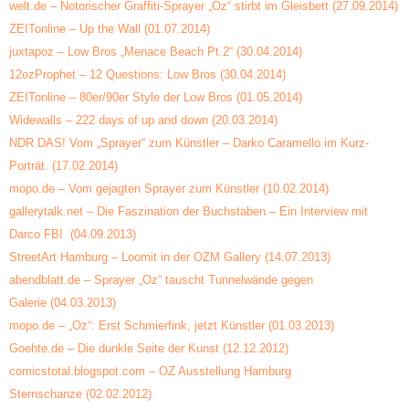
welt.de – Notorischer Graffiti-Sprayer „Oz“ stirbt im Gleisbett (27.09.2014)
ZEITonline – Up the Wall
(01.07.2014)
juxtapoz – Low Bros „Menace Beach Pt.2“
(30.04.2014)
12ozProphet – 12 Questions: Low Bros
(30.04.2014)
ZEITonline – 80er/90er Style der Low Bros
(01.05.2014)
Widewalls – 222 days of up and down
(20.03.2014)
NDR DAS! Vom „Sprayer“ zum Künstler – Darko Caramello im Kurz-
Porträt.
(17.02.2014)
mopo.de – Vom gejagten Sprayer zum Künstler
(10.02.2014)
gallerytalk.net – Die Faszination der Buchstaben – Ein Interview mit
Darco FBI
(04.09.2013)
StreetArt Hamburg – Loomit in der OZM Gallery
(14.07.2013)
abendblatt.de – Sprayer „Oz“ tauscht Tunnelwände gegen
Galerie
(04.03.2013)
mopo.de – „Oz“: Erst Schmierfink, jetzt Künstler
(01.03.2013)
Goehte.de – Die dunkle Seite der Kunst
(12.12.2012)
comicstotal.blogspot.com – OZ Ausstellung Hamburg
Sternschanze
(02.02.2012)