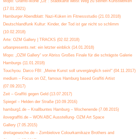
Mopo: Graffiti-Ikone „Oz“: Stadtkarte weist Weg zu seinen Kunstwerken
(17.01.2021)
Hamburger Abendblatt: Nazi-Küken im Fitnessstudio (21.03.2018)
Deutschlandfunk Kultur: Kinder, der Tod ist gar nicht so schlimm
(10.02.2018)
Arte: OZM Gallery | TRACKS (02.02.2018)
urbanpresents.net: ein letzter einblick (14.01.2018)
Mopo: „OZM Gallery“ vor Abriss Großes Finale für die schrägste Galerie
Hamburgs (11.01.2018)
Touchyou. Darco FBI: „Meine Kunst soll unvergänglich sein!“ (04.11.2017)
medium – Focus on OZ, famous Hamburg based Graffiti Artist
(07.09.2017)
Zeit – Graffiti gegen Geld (13.07.2017)
Spiegel – Helden der Straße (10.09.2016)
hamburg1.de – Knallbuntes Hamburg – Wochenende
(7.08.2015)
ilovegraffiti.de – WON ABC Ausstellung- OZM Art Space
Gallery
(7.05.2015)
dreitagewoche.de – Zombielove Colourkamikaze Brothers and