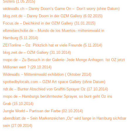
Sisters
(1.05.2015)
widewalls.ch – Danny Doom’s Game On – Don’t worry
(ohne Datum)
blog.zeit.de – Danny Doom in der OZM Gallery
(6.02.2015)
Focus.de – Deichkind in der OZM Gallery
(31.01.2015)
elbmelancholie.de – Mundo de los Muertos- mittenimwald in
Hamburg
(5.11.2014)
ZEITonline – Oz: Plötzlich hat er viele Freunde
(5.11.2014)
blog.zeit.de – OZM Gallery
(31.10.2014)
mopo.de – Zu Besuch in der Galerie- Jede Menge Anfragen: Ist OZ jetzt
Millionen wert ?
(29.10.2014)
Widewalls – Mittenimwald exhibition
( Oktober 2014)
spottedbylocals.com – OZM Art space Gallery
(ohne Datum)
ndr.de – Bunter Abschied von Graffiti-Sprayer Oz
(17.10.2014)
mopo.de – Hamburgs berühmtester Sprayer, so bunt geht Oz ins
Grab
(15.10.2014)
Jungle World – Partisan der Farbe
(02.10.2014)
abendblatt.de – Sein Markenzeichen „Oz“ wird lange in Hamburg sichtbar
sein
(27.09.2014)