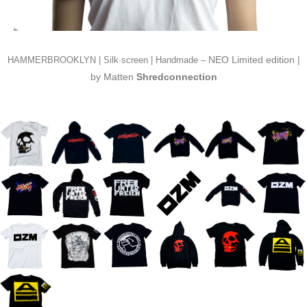
NEO Limited edition |
HAMMERBROOKLYN | Silk·screen | Handmade –
by
Matten
Shredconnection