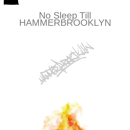
No Sleep Till
HAMMERBROOKLYN