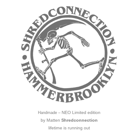
NEO Limited edition
Handmade –
by
Matten
Shredconnection
lifetime is running out