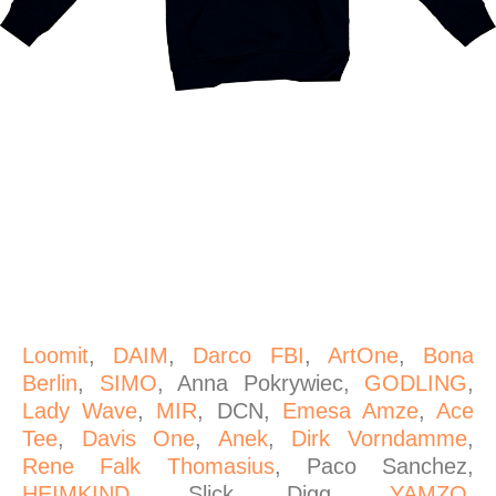
Loomit
,
DAIM
,
Darco FBI
,
ArtOne
,
Bona
Berlin
,
SIMO
, Anna Pokrywiec,
GODLING
,
Lady Wave
,
MIR
, DCN,
Emesa Amze
,
Ace
Tee
,
Davis One
,
Anek
,
Dirk Vorndamme
,
Rene Falk Thomasius
, Paco Sanchez,
HEIMKIND
, Slick Digg,
YAMZO
,