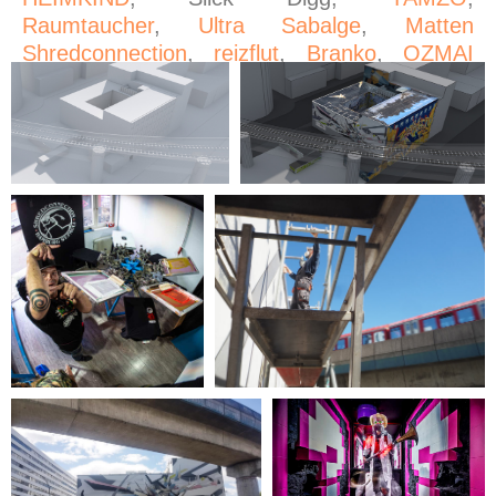
Raumtaucher
,
Ultra Sabalge
,
Matten
Shredconnection
,
reizflut
,
Branko
,
OZMAI
and
Oz.