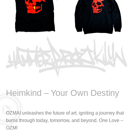
Heimkind – Your Own Destiny
OZMAI unleashes the future of art, igniting a journey that
burns through today, tomorrow, and beyond. One Love –
OZM!