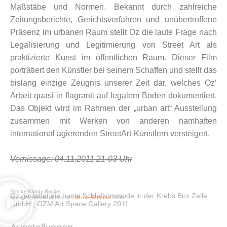
Maßstäbe und Normen. Bekannt durch zahlreiche
Zeitungsberichte, Gerichtsverfahren und unübertroffene
Präsenz im urbanen Raum stellt Oz die laute Frage nach
Legalisierung und Legitimierung von Street Art als
praktizierte Kunst im öffentlichen Raum. Dieser Film
porträtiert den Künstler bei seinem Schaffen und stellt das
bislang einzige Zeugnis unserer Zeit dar, welches Oz‘
Arbeit quasi in flagranti auf legalem Boden dokumentiert.
Das Objekt wird im Rahmen der „urban art“ Ausstellung
zusammen mit Werken von anderen namhaften
international agierenden StreetArt-Künstlern versteigert.
Vernissage: 04.11.2011 21-03 Uhr
Film by Randy Rocket
Oz gestaltet die bunte Schlafkommode in der Krebs Box Zelle
Musik by Heimkind and MC
Ritchie Ruftone
1998
GmbH | OZM Art Space Gallery 2011