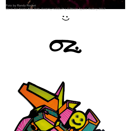
Foto by Randy Rocket
Oz in der Krebs Box Zelle GmbH | *wOZu?* | OZM Art Space Gallery 2012