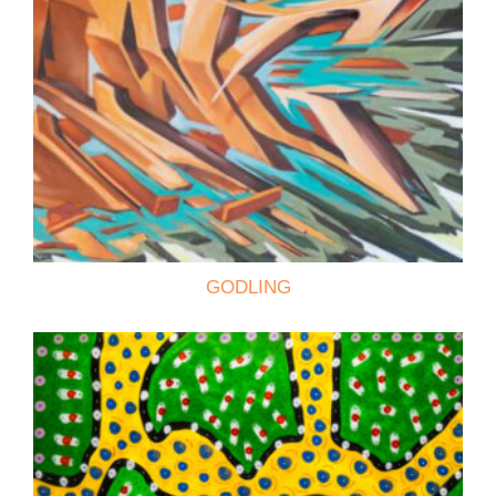
GODLING