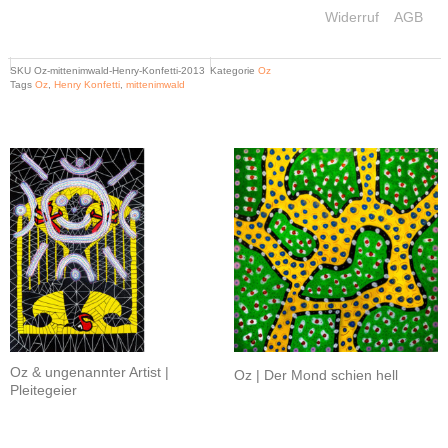
Widerruf
AGB
SKU
Oz-mittenimwald-Henry-Konfetti-2013
Kategorie
Oz
Tags
Oz
,
Henry Konfetti
,
mittenimwald
Related products
Oz & ungenannter Artist |
Oz | Der Mond schien hell
Pleitegeier