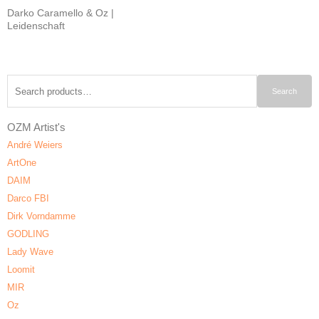
Darko Caramello & Oz |
Leidenschaft
Search
Search
for:
OZM Artist's
André Weiers
ArtOne
DAIM
Darco FBI
Dirk Vorndamme
GODLING
Lady Wave
Loomit
MIR
Oz