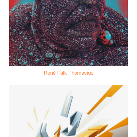
Renè Falk Thomasius