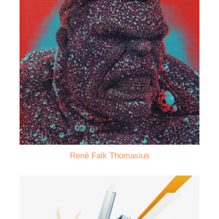
Renè Falk Thomasius