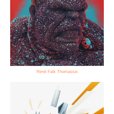
Renè Falk Thomasius