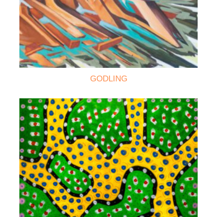
GODLING