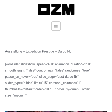
Zum
Hauptmenü
Inhalt
springen
Ausstellung – Expedition Prestige – Darco FBI
[wooslider slideshow_speed=“6.0″ animation_duration=“2.0″
smoothheight=“false“ control_nav=“false“ randomize=“true“
pause_on_hover=“true“ slide_page=“east-darco-fbi“
slider_type=“slides“ limit=“15″ carousel_columns=“1″
thumbnails=“default“ order=“DESC“ order_by=“menu_order“
size=“medium“]