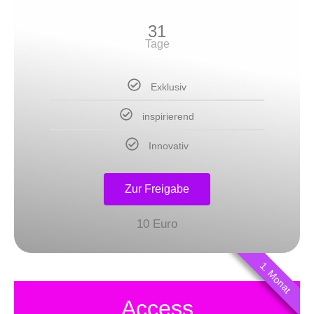
31
Tage
Exklusiv
inspirierend
Innovativ
Zur Freigabe
10 Euro
1. Monat
Access