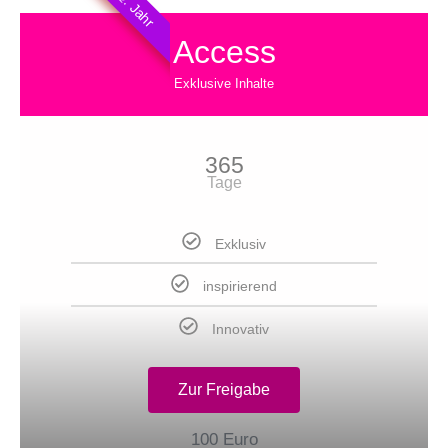
½. Jahr
Access
Exklusive Inhalte
365
Tage
Exklusiv
inspirierend
Innovativ
Zur Freigabe
100 Euro