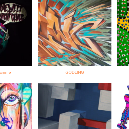
damme
GODLING