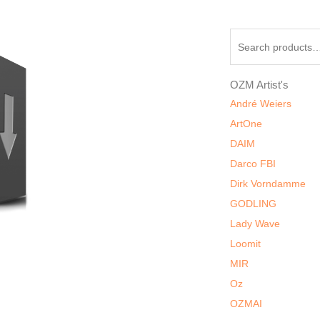
Search
for:
OZM Artist's
André Weiers
ArtOne
DAIM
Darco FBI
Dirk Vorndamme
GODLING
Lady Wave
Loomit
MIR
Oz
OZMAI