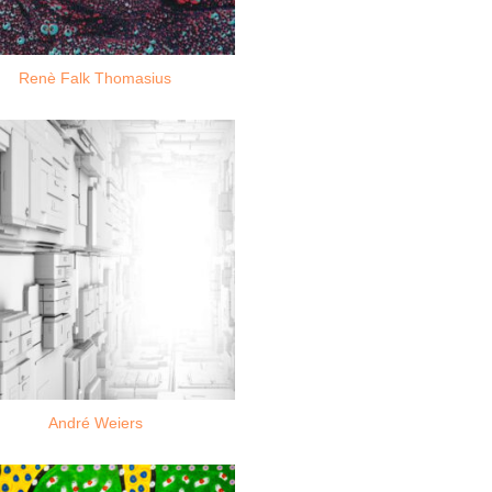
Renè Falk Thomasius
André Weiers