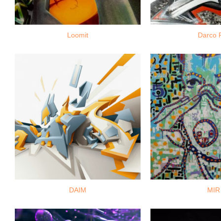
Loomit
Darco 
DAIM
MIR