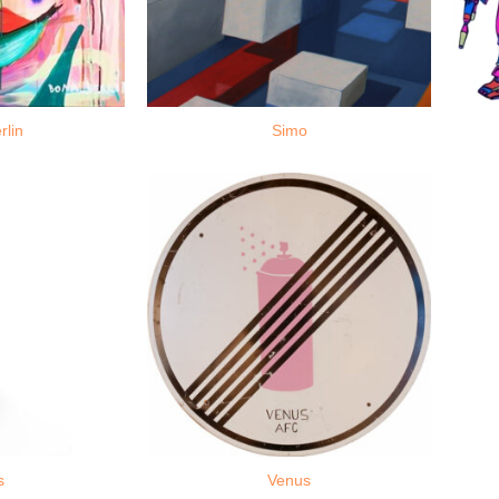
rlin
Simo
s
Venus