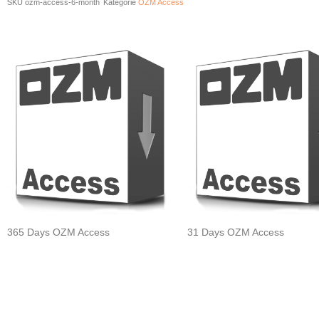
SKU
ozm-access-6-month
Kategorie
OZM Access
Related products
365 Days OZM Access
31 Days OZM Access