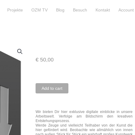
Projekte
OZM TV
Blog
Besuch
Kontakt
Account
€
50,00
184
Add to cart
Days
OZM
Wir bieten Dir hier exklusive digitale einblicke in unsere
Access
Arbeitswelt. Verfolge am Bildschirm den kreativen
quantity
Entstehungsprozess.
Werde Zeuge und vielleicht Teilhaber von der Kunst die
hier gefördert wird. Beobachte wie allmählich von innen
nach außen Stück für Stück ein wahrhaft großes Kunstwerk