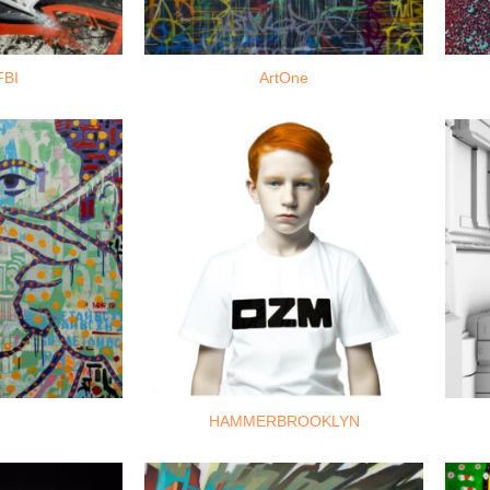
FBI
ArtOne
HAMMERBROOKLYN