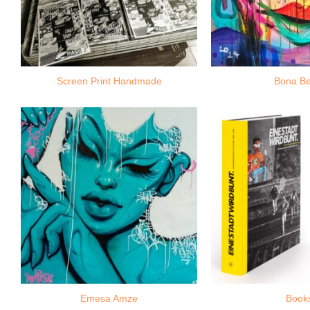
Screen Print Handmade
Bona Be
Emesa Amze
Book