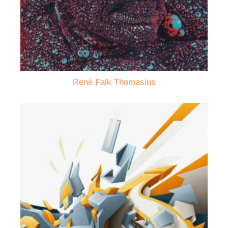
Renè Falk Thomasius