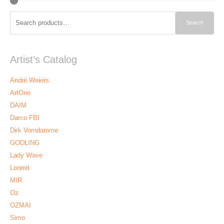
Search
Search
for:
Artist’s Catalog
André Weiers
ArtOne
DAIM
Darco FBI
Dirk Vorndamme
GODLING
Lady Wave
Loomit
MIR
Oz
OZMAI
Simo