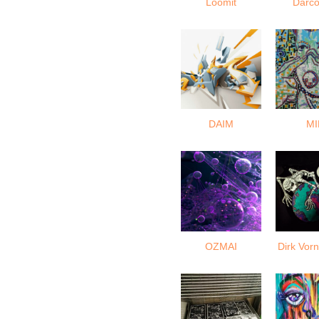
Loomit
Darco
DAIM
MI
OZMAI
Dirk Vo