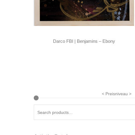
Darco FBI | Benjamins – Ebony
< Preisniveau >
Search
for: