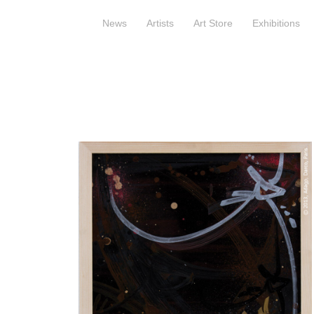
News
Artists
Art Store
Exhibitions