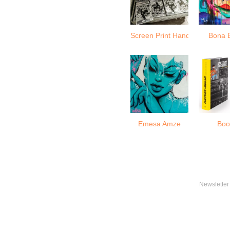
Screen Print Handmade
Bona B
Emesa Amze
Boo
Newsletter