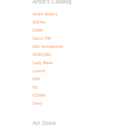
Artist’s Catalog
André Weiers
ArtOne
DAIM
Darco FBI
Dirk Vorndamme
GODLING
Lady Wave
Loomit
MIR
Oz
OZMAI
Simo
Art Store