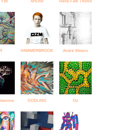
 FBI
ArtOne
Renè Falk Thomasius
R
HAMMERBROOKLYN
André Weiers
rndamme
GODLING
Oz