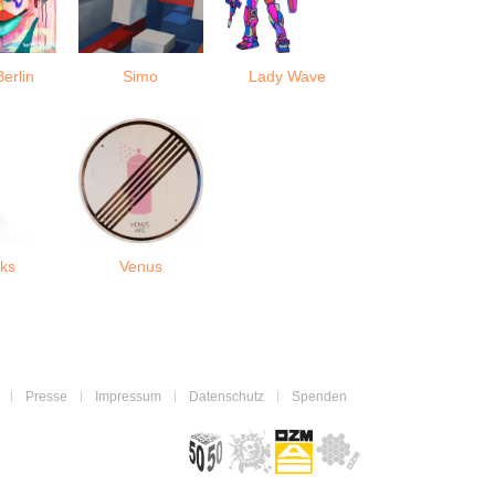
erlin
Simo
Lady Wave
ks
Venus
Presse
Impressum
Datenschutz
Spenden