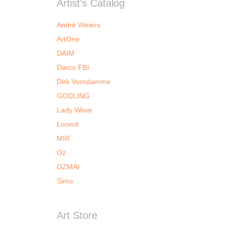
Artist’s Catalog
André Weiers
ArtOne
DAIM
Darco FBI
Dirk Vorndamme
GODLING
Lady Wave
Loomit
MIR
Oz
OZMAI
Simo
Art Store