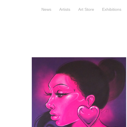
News
Artists
Art Store
Exhibitions