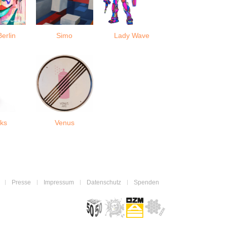
erlin
Simo
Lady Wave
ks
Venus
Presse
Impressum
Datenschutz
Spenden