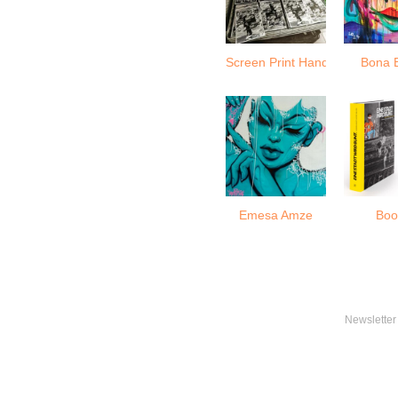
Screen Print Handmade
Bona B
Emesa Amze
Boo
Newsletter