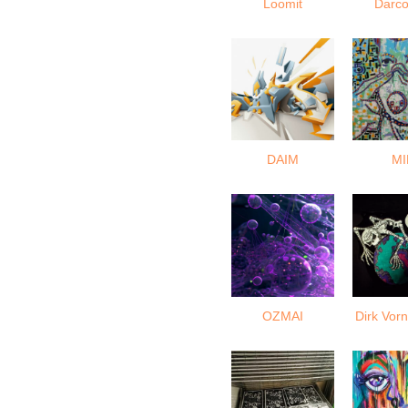
Loomit
Darco
DAIM
MI
OZMAI
Dirk Vo