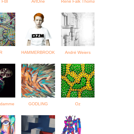
 FBI
ArtOne
Renè Falk Thomasius
R
HAMMERBROOKLYN
André Weiers
rndamme
GODLING
Oz