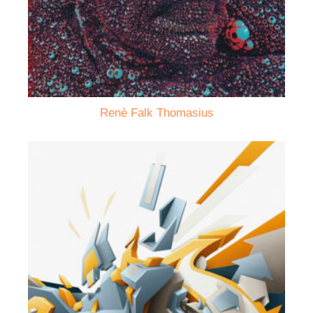
Renè Falk Thomasius