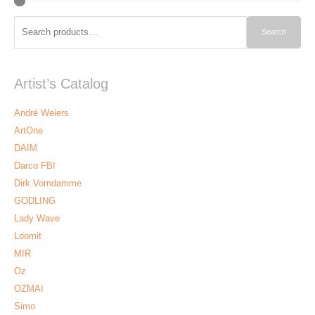
Search
Search
for:
Artist’s Catalog
André Weiers
ArtOne
DAIM
Darco FBI
Dirk Vorndamme
GODLING
Lady Wave
Loomit
MIR
Oz
OZMAI
Simo