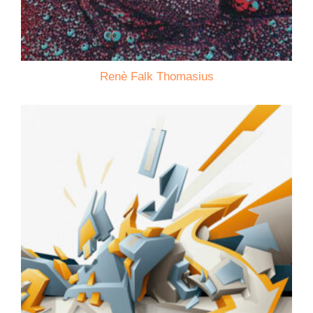
Renè Falk Thomasius