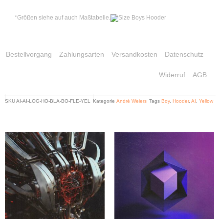
*Größen siehe auf auch Maßtabelle.
Bestellvorgang
Zahlungsarten
Versandkosten
Datenschutz
Widerruf
AGB
SKU
AI-AI-LOG-HO-BLA-BO-FLE-YEL
Kategorie
André Weiers
Tags
Boy
,
Hooder
,
AI
,
Yellow
Related products