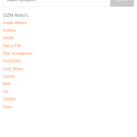
for:
OZM Artist's
André Weiers
ArtOne
DAIM
Darco FBI
Dirk Vorndamme
GODLING
Lady Wave
Loomit
MIR
Oz
OZMAI
Simo