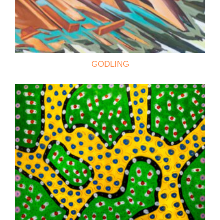
GODLING