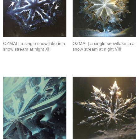
OZMAI | a single snowflake in a
OZMAI | a single snowflake in a
snow stream at night XII
snow stream at night VIII