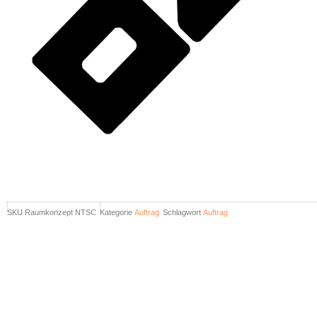
SKU
Raumkonzept NTSC
Kategorie
Auftrag
Schlagwort
Auftrag