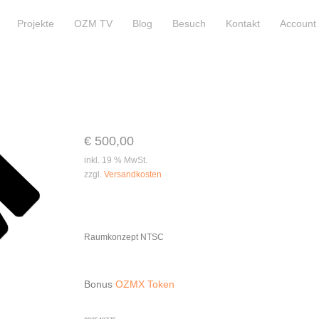
Projekte
OZM TV
Blog
Besuch
Kontakt
Account
€
500,00
inkl. 19 % MwSt.
zzgl.
Versandkosten
Raumkonzept NTSC
Bonus
OZMX Token