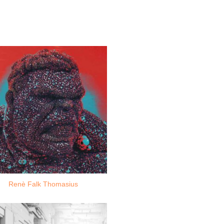
Renè Falk Thomasius