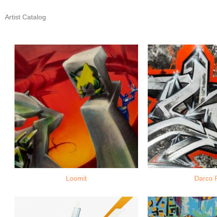
Artist Catalog
Loomit
Darco 