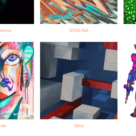
damme
GODLING
rlin
Simo