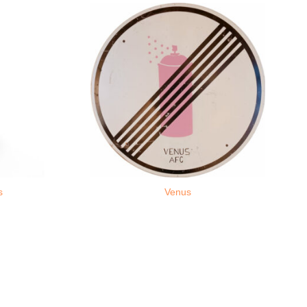
s
Venus