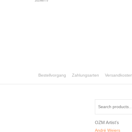
202548775
Bestellvorgang
Zahlungsarten
Versandkoste
Search
for:
OZM Artist's
André Weiers