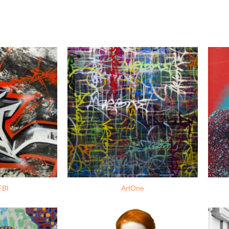
FBI
ArtOne