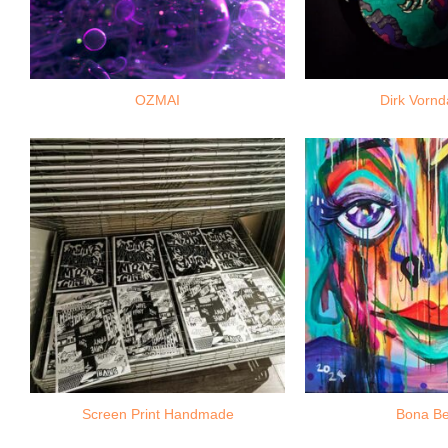
OZMAI
Dirk Vorn
Screen Print Handmade
Bona Be