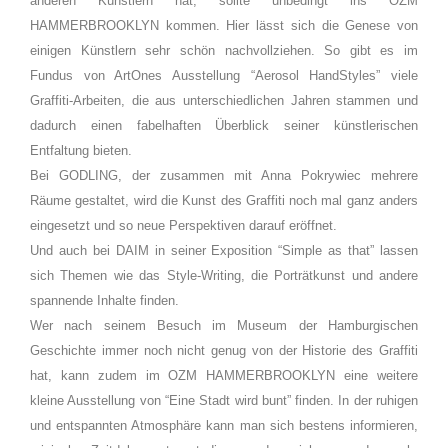
anderen Künstlern hat, sollte unbedingt ins OZM
HAMMERBROOKLYN kommen. Hier lässt sich die Genese von
einigen Künstlern sehr schön nachvollziehen. So gibt es im
Fundus von ArtOnes Ausstellung “Aerosol HandStyles” viele
Graffiti-Arbeiten, die aus unterschiedlichen Jahren stammen und
dadurch einen fabelhaften Überblick seiner künstlerischen
Entfaltung bieten.
Bei GODLING, der zusammen mit Anna Pokrywiec mehrere
Räume gestaltet, wird die Kunst des Graffiti noch mal ganz anders
eingesetzt und so neue Perspektiven darauf eröffnet.
Und auch bei DAIM in seiner Exposition “Simple as that” lassen
sich Themen wie das Style-Writing, die Porträtkunst und andere
spannende Inhalte finden.
Wer nach seinem Besuch im Museum der Hamburgischen
Geschichte immer noch nicht genug von der Historie des Graffiti
hat, kann zudem im OZM HAMMERBROOKLYN eine weitere
kleine Ausstellung von “Eine Stadt wird bunt” finden. In der ruhigen
und entspannten Atmosphäre kann man sich bestens informieren,