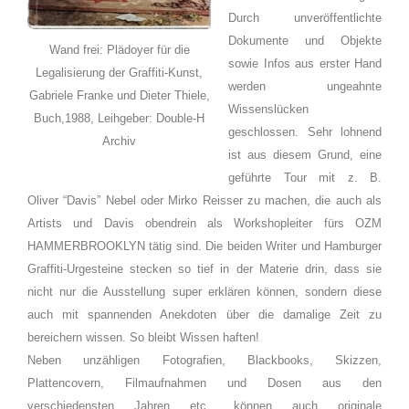
Durch unveröffentlichte
Dokumente und Objekte
Wand frei: Plädoyer für die
sowie Infos aus erster Hand
Legalisierung der Graffiti-Kunst,
werden ungeahnte
Gabriele Franke und Dieter Thiele,
Wissenslücken
Buch,1988, Leihgeber: Double-H
geschlossen. Sehr lohnend
Archiv
ist aus diesem Grund, eine
geführte Tour mit z. B.
Oliver “Davis” Nebel oder Mirko Reisser zu machen, die auch als
Artists und Davis obendrein als Workshopleiter fürs OZM
HAMMERBROOKLYN tätig sind. Die beiden Writer und Hamburger
Graffiti-Urgesteine stecken so tief in der Materie drin, dass sie
nicht nur die Ausstellung super erklären können, sondern diese
auch mit spannenden Anekdoten über die damalige Zeit zu
bereichern wissen. So bleibt Wissen haften!
Neben unzähligen Fotografien, Blackbooks, Skizzen,
Plattencovern, Filmaufnahmen und Dosen aus den
verschiedensten Jahren etc., können auch originale