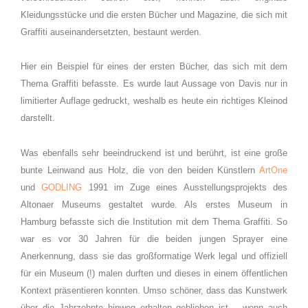
Kleidungsstücke und die ersten Bücher und Magazine, die sich mit
Graffiti auseinandersetzten, bestaunt werden.
Hier ein Beispiel für eines der ersten Bücher, das sich mit dem
Thema Graffiti befasste. Es wurde laut Aussage von Davis nur in
limitierter Auflage gedruckt, weshalb es heute ein richtiges Kleinod
darstellt.
Was ebenfalls sehr beeindruckend ist und berührt, ist eine große
bunte Leinwand aus Holz, die von den beiden Künstlern
ArtOne
und
GODLING
1991 im Zuge eines Ausstellungsprojekts des
Altonaer Museums gestaltet wurde. Als erstes Museum in
Hamburg befasste sich die Institution mit dem Thema Graffiti. So
war es vor 30 Jahren für die beiden jungen Sprayer eine
Anerkennung, dass sie das großformatige Werk legal und offiziell
für ein Museum (!) malen durften und dieses in einem öffentlichen
Kontext präsentieren konnten. Umso schöner, dass das Kunstwerk
über die Jahrzehnte hinweg erhalten geblieben ist – wenn auch