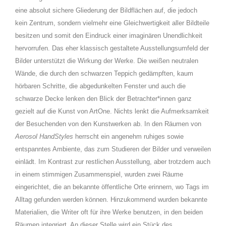
eine absolut sichere Gliederung der Bildflächen auf, die jedoch
kein Zentrum, sondern vielmehr eine Gleichwertigkeit aller Bildteile
besitzen und somit den Eindruck einer imaginären Unendlichkeit
hervorrufen. Das eher klassisch gestaltete Ausstellungsumfeld der
Bilder unterstützt die Wirkung der Werke. Die weißen neutralen
Wände, die durch den schwarzen Teppich gedämpften, kaum
hörbaren Schritte, die abgedunkelten Fenster und auch die
schwarze Decke lenken den Blick der Betrachter*innen ganz
gezielt auf die Kunst von ArtOne. Nichts lenkt die Aufmerksamkeit
der Besuchenden von den Kunstwerken ab. In den Räumen von
Aerosol HandStyles
herrscht ein angenehm ruhiges sowie
entspanntes Ambiente, das zum Studieren der Bilder und verweilen
einlädt. Im Kontrast zur restlichen Ausstellung, aber trotzdem auch
in einem stimmigen Zusammenspiel, wurden zwei Räume
eingerichtet, die an bekannte öffentliche Orte erinnern, wo Tags im
Alltag gefunden werden können. Hinzukommend wurden bekannte
Materialien, die Writer oft für ihre Werke benutzen, in den beiden
Räumen integriert. An dieser Stelle wird ein Stück des