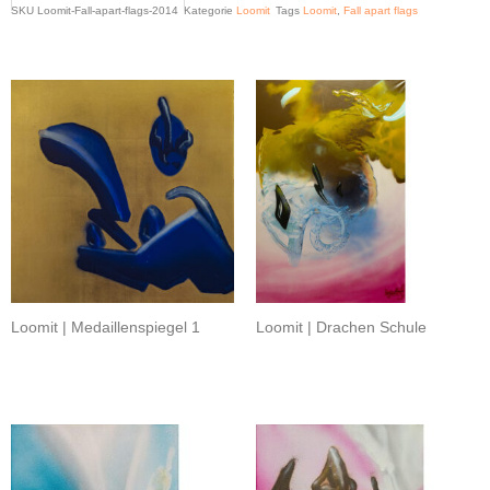
SKU
Loomit-Fall-apart-flags-2014
Kategorie
Loomit
Tags
Loomit
,
Fall apart flags
Related products
Loomit | Medaillenspiegel 1
Loomit | Drachen Schule