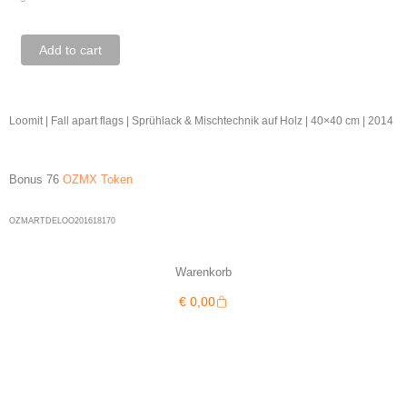
Loomit
Add to cart
|
Fall
apart
Loomit | Fall apart flags | Sprühlack & Mischtechnik auf Holz | 40×40 cm | 2014
flags
quantity
Bonus 76
OZMX Token
OZMARTDELOO201618170
Warenkorb
Warenkorb
€
0,00