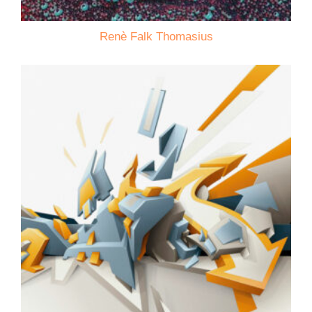
Renè Falk Thomasius