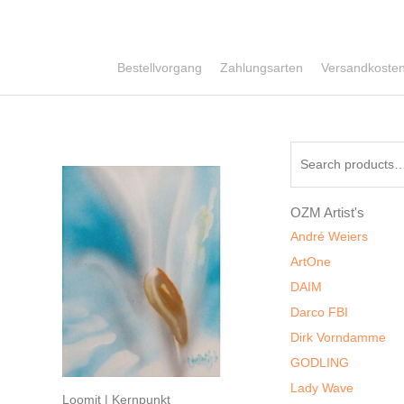
Bestellvorgang
Zahlungsarten
Versandkoste
Search
for:
OZM Artist's
André Weiers
ArtOne
DAIM
Darco FBI
Dirk Vorndamme
GODLING
Lady Wave
Loomit | Kernpunkt