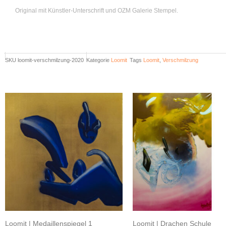
Original mit Künstler-Unterschrift und OZM Galerie Stempel.
SKU
loomit-verschmilzung-2020
Kategorie
Loomit
Tags
Loomit
,
Verschmilzung
Related products
Loomit | Medaillenspiegel 1
Loomit | Drachen Schule