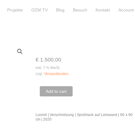
Projekte
OZM TV
Blog
Besuch
Kontakt
Account
€
1.500,00
inkl. 7 % MwSt.
zzgl.
Versandkosten
Loomit
Add to cart
|
Verschmilzung
Loomit | Verschmilzung | Sprühlack auf Leinwand | 60 x 90
quantity
cm | 2020