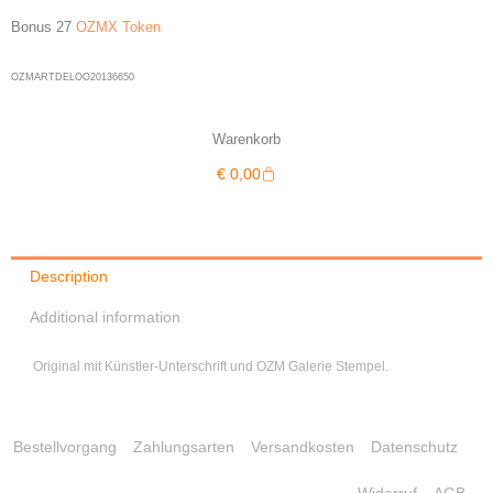
Bonus 27
OZMX Token
OZMARTDELOO20136650
Warenkorb
Warenkorb
€
0,00
Description
Additional information
Original mit Künstler-Unterschrift und OZM Galerie Stempel.
Bestellvorgang
Zahlungsarten
Versandkosten
Datenschutz
Widerruf
AGB