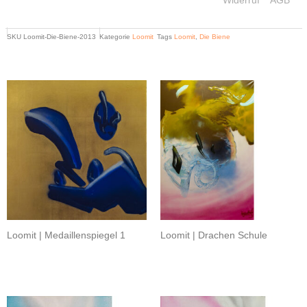
SKU
Loomit-Die-Biene-2013
Kategorie
Loomit
Tags
Loomit
,
Die Biene
Related products
Loomit | Medaillenspiegel 1
Loomit | Drachen Schule