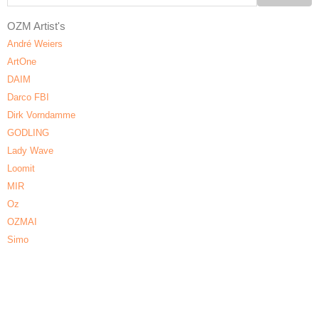
OZM Artist's
André Weiers
ArtOne
DAIM
Darco FBI
Dirk Vorndamme
GODLING
Lady Wave
Loomit
MIR
Oz
OZMAI
Simo