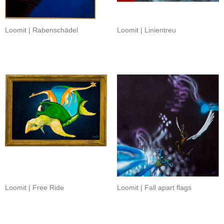
Loomit | Rabenschädel
Loomit | Linientreu
Loomit | Free Ride
Loomit | Fall apart flags