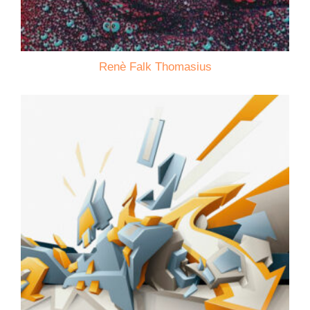
Renè Falk Thomasius