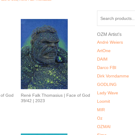
Search
for:
OZM Artist's
André Weiers
ArtOne
DAIM
Darco FBI
Dirk Vorndamme
GODLING
Lady Wave
 of God
Renè Falk Thomasius | Face of God
39/42 | 2023
Loomit
MIR
Oz
OZMAI