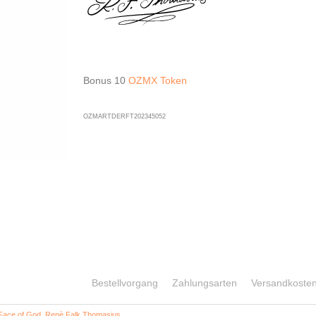
God
23/42
|
2023
Bonus 10
OZMX Token
quantity
OZMARTDERFT202345052
Bestellvorgang
Zahlungsarten
Versandkoste
Face of God
,
Renè Falk Thomasius