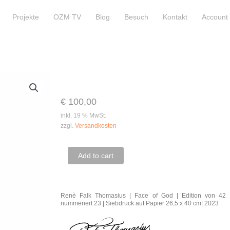
Projekte
OZM TV
Blog
Besuch
Kontakt
Account
€
100,00
inkl. 19 % MwSt.
zzgl.
Versandkosten
Renè
Add to cart
Falk
Thomasius
Renè Falk Thomasius | Face of God | Edition von 42
|
nummeriert 23 | Siebdruck auf Papier 26,5 x 40 cm| 2023
Face
of