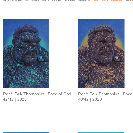
Related products
Renè Falk Thomasius | Face of God
Renè Falk Thomasius | Face
42/42 | 2023
40/42 | 2023